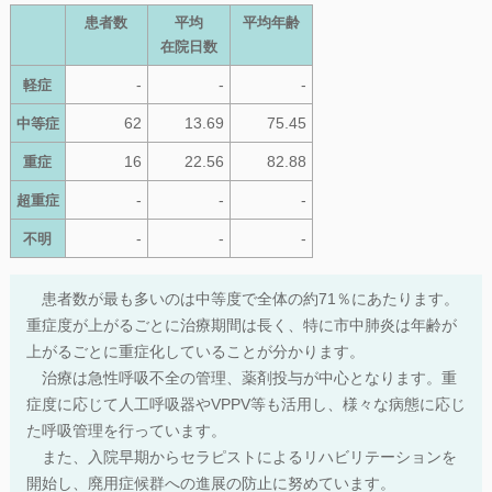
患者数
平均
平均年齢
在院日数
-
-
-
軽症
62
13.69
75.45
中等症
16
22.56
82.88
重症
-
-
-
超重症
-
-
-
不明
患者数が最も多いのは中等度で全体の約71％にあたります。
重症度が上がるごとに治療期間は長く、特に市中肺炎は年齢が
上がるごとに重症化していることが分かります。
治療は急性呼吸不全の管理、薬剤投与が中心となります。重
症度に応じて人工呼吸器やVPPV等も活用し、様々な病態に応じ
た呼吸管理を行っています。
また、入院早期からセラピストによるリハビリテーションを
開始し、廃用症候群への進展の防止に努めています。