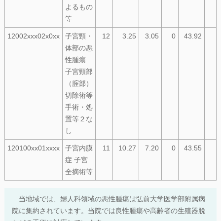
よるもの
等
12002xxx02x0xx
子宮頸・
12
3.25
3.05
0
43.92
体部の悪
性腫瘍
子宮頸部
（腟部）
切除術等
手術・処
置等２な
し
120100xx01xxxx
子宮内膜
11
10.27
7.20
0
43.55
症 子宮
全摘術等
当地域では、婦人科領域の悪性腫瘍は弘前大学医学部附属病
院に集約されています。当院では良性腫瘍や高齢者の生殖器脱