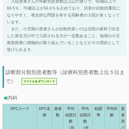
入院患者さんの年齢別患者数は上記の通りで、60歳以上で
69.5％、70歳以上が56.6％を占めており、症状が比較的重症に
なりやすく、複合的な問題を有する高齢者の入院が多くなって
います。
また、小児期の患者さんが比較的多いのは当院の産科で出生
した新生児の中で入院される方が一定数あること、地域の小児
救急医療に積極的の取り組んでいることなどがその理由として
挙げられます。
診断群分類別患者数等（診療科別患者数上位５位ま
で）
ファイルをダウンロード
内科
DPCコード
DPC名
患者
平均
平均
転院
平均年
患
称
数
在院日
在院日
率
齢
者
数
数
用
（自
（全
パ