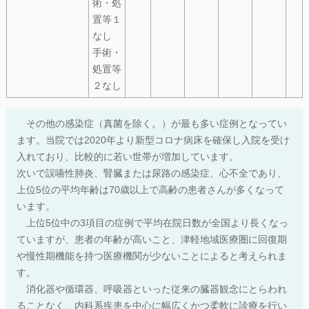
術・処
置等１
なし
手術・
処置等
２なし
その他の感染症（真菌を除く。）が最も多い症例となってい
ます。当院では2020年より新型コロナ病床を確保し入院を受け
入れており、比較的に若い世帯が増加しています。
次いで誤嚥性肺炎、腎臓または尿路の感染症、心不全であり、
上位5位の平均年齢は70歳以上で高齢の患者さんが多くなって
います。
上位5位中の3項目の症例で平均在院日数が全国より長くなっ
ていますが、患者の年齢が高いこと、津軽地域医療圏に回復期
や慢性期機能を持つ医療機関が少ないことによると考えられま
す。
消化器や循環器、呼吸器といった従来の臓器観念にとらわれ
ることなく、内科系疾患を中心に幅広くかつ柔軟に診療を行い