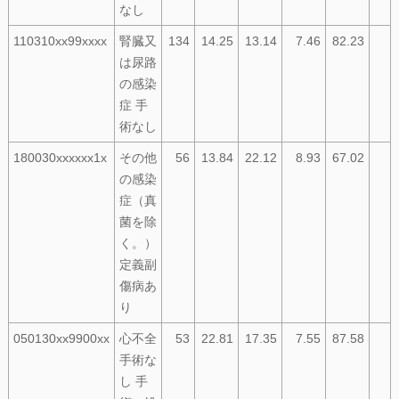
なし
110310xx99xxxx
腎臓又
134
14.25
13.14
7.46
82.23
は尿路
の感染
症 手
術なし
180030xxxxxx1x
その他
56
13.84
22.12
8.93
67.02
の感染
症（真
菌を除
く。）
定義副
傷病あ
り
050130xx9900xx
心不全
53
22.81
17.35
7.55
87.58
手術な
し 手