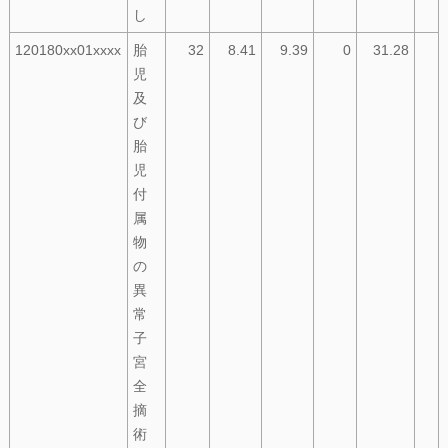
し
120180xx01xxxx
胎
32
8.41
9.39
0
31.28
児
及
び
胎
児
付
属
物
の
異
常
子
宮
全
摘
術