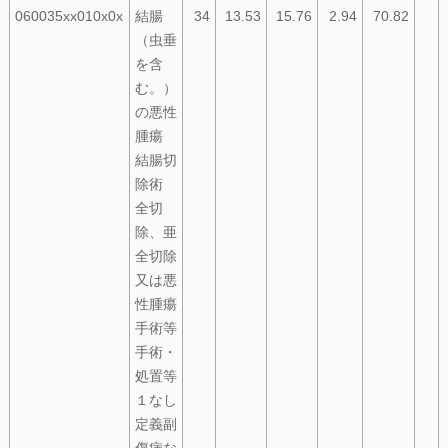
060035xx010x0x
結腸
34
13.53
15.76
2.94
70.82
（虫垂
を含
む。）
の悪性
腫瘍
結腸切
除術
全切
除、亜
全切除
又は悪
性腫瘍
手術等
手術・
処置等
１なし
定義副