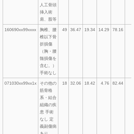
人工骨頭
挿入術
肩、股等
160690xx99xxxx
胸椎、腰
49
36.47
19.34
14.29
78.16
椎以下骨
折損傷
（胸・腰
髄損傷を
含む。）
手術なし
071030xx99xx1x
その他の
18
32.06
18.42
4.76
82.44
筋骨格
系・結合
組織の疾
患 手術
なし 定
義副傷病
あり