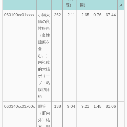
院）
国）
ス
060100xx01xxxx
小腸大
262
2.11
2.65
0.76
67.44
腸の良
性疾患
（良性
腫瘍を
含
む。）
内視鏡
的大腸
ポリー
プ・粘
膜切除
術
060340xx03x00x
胆管
138
9.04
9.21
1.45
81.06
（肝内
外）結
石、胆