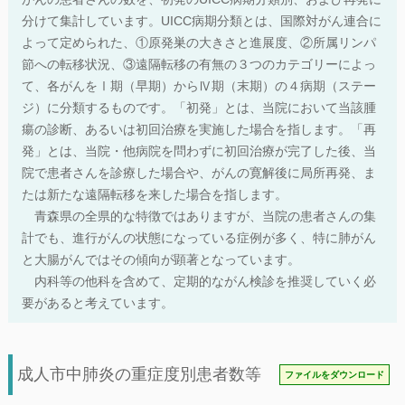
分けて集計しています。UICC病期分類とは、国際対がん連合に
よって定められた、①原発巣の大きさと進展度、②所属リンパ
節への転移状況、③遠隔転移の有無の３つのカテゴリーによっ
て、各がんをⅠ期（早期）からⅣ期（末期）の４病期（ステー
ジ）に分類するものです。「初発」とは、当院において当該腫
瘍の診断、あるいは初回治療を実施した場合を指します。「再
発」とは、当院・他病院を問わずに初回治療が完了した後、当
院で患者さんを診療した場合や、がんの寛解後に局所再発、ま
たは新たな遠隔転移を来した場合を指します。
青森県の全県的な特徴ではありますが、当院の患者さんの集
計でも、進行がんの状態になっている症例が多く、特に肺がん
と大腸がんではその傾向が顕著となっています。
内科等の他科を含めて、定期的ながん検診を推奨していく必
要があると考えています。
成人市中肺炎の重症度別患者数等
ファイルをダウンロード