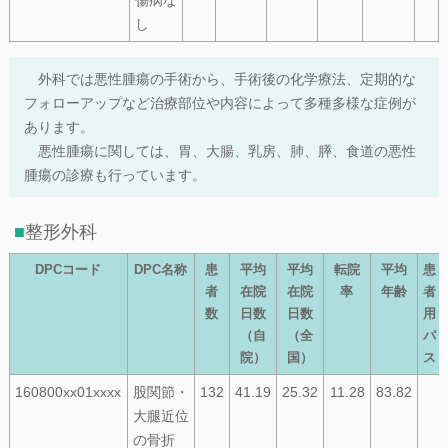
傷病な
し
外科では悪性腫瘍の手術から、手術後の化学療法、定期的な
フォローアップなど治療部位や内容によって多種多様な症例が
あります。
悪性腫瘍に関しては、胃、大腸、乳房、肺、膵、食道の悪性
腫瘍の診療も行っています。
整形外科
DPCコード
DPC名称
患
平均
平均
転院
平均
患
者
在院
在院
率
年齢
者
数
日数
日数
用
（自
（全
パ
院）
国）
ス
160800xx01xxxx
股関節・
132
41.19
25.32
11.28
83.82
大腿近位
の骨折