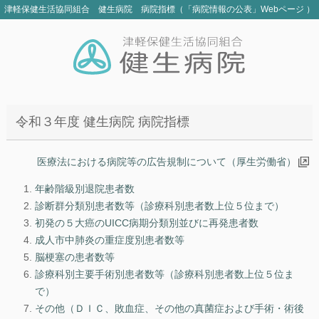
津軽保健生活協同組合 健生病院 病院指標（「病院情報の公表」Webページ ）
令和３年度
健生病院
病院指標
医療法における病院等の広告規制について（厚生労働省）
年齢階級別退院患者数
診断群分類別患者数等（診療科別患者数上位５位まで）
初発の５大癌のUICC病期分類別並びに再発患者数
成人市中肺炎の重症度別患者数等
脳梗塞の患者数等
診療科別主要手術別患者数等（診療科別患者数上位５位ま
で）
その他（ＤＩＣ、敗血症、その他の真菌症および手術・術後