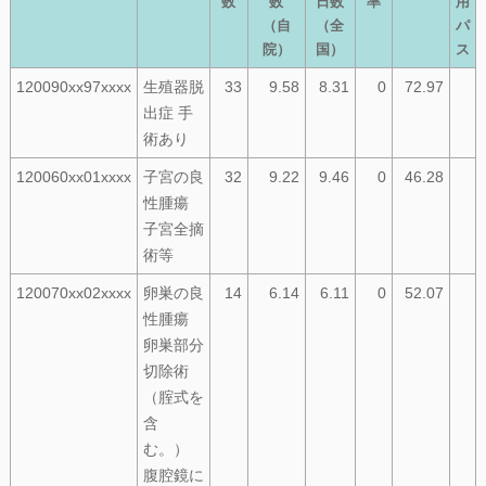
数
数
日数
率
用
（自
（全
パ
院）
国）
ス
120090xx97xxxx
生殖器脱
33
9.58
8.31
0
72.97
出症 手
術あり
120060xx01xxxx
子宮の良
32
9.22
9.46
0
46.28
性腫瘍
子宮全摘
術等
120070xx02xxxx
卵巣の良
14
6.14
6.11
0
52.07
性腫瘍
卵巣部分
切除術
（腟式を
含
む。）
腹腔鏡に