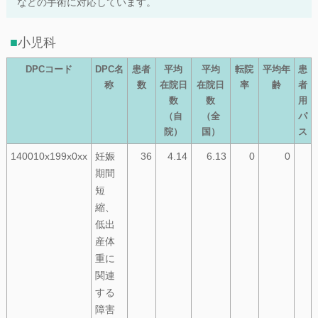
などの手術に対応しています。
小児科
DPCコード
DPC名
患者
平均
平均
転院
平均年
患
称
数
在院日
在院日
率
齢
者
数
数
用
（自
（全
パ
院）
国）
ス
140010x199x0xx
妊娠
36
4.14
6.13
0
0
期間
短
縮、
低出
産体
重に
関連
する
障害