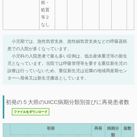
術・
処置
等２
なし
小児期では、急性気管支炎、急性細気管支炎などの呼吸器疾
患での入院が多くなっています。
小児科の入院患者で最も多い症例は、低出産体重児等の新生
児となっています。当院では呼吸管理等を要する重症新生児の
診療は行っていないため、重症新生児は近隣の地域周産期セン
ターへ母体又は新生児搬送としています。
初発の５大癌のUICC病期分類別並びに再発患者数
ファイルをダウンロード
初発
再発
病期分
版数
類