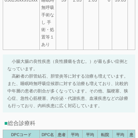
030250xx991xxx
睡眠時
39
2.03
2.03
0
59.85
無呼吸
手術な
し 手
術・処
置等１
あり
小腸大腸の良性疾患（良性腫瘍を含む。）が最も多い症例と
なっています。
高齢者の胆管結石、胆管炎等に対する治療も増えています。
また、睡眠時無呼吸症候群に対する治療も増えており、比較的
中年層の患者の割合が多くなっています。その他、脳梗塞、狭
心症、急性心筋梗塞、内分泌・代謝疾患、血液疾患などの診療
も行っており、内科疾患に広く対応しています。
総合診療科
DPCコード
DPC名
患者
平均
平均
転院
平均
患