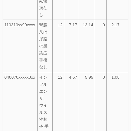
副傷
病な
し
110310xx99xxxx
腎臓
12
7.17
13.14
0
2.17
又は
尿路
の感
染症
手術
なし
040070xxxxx0xx
イン
12
4.67
5.95
0
1.08
フル
エン
ザ、
ウイ
ルス
性肺
炎 手