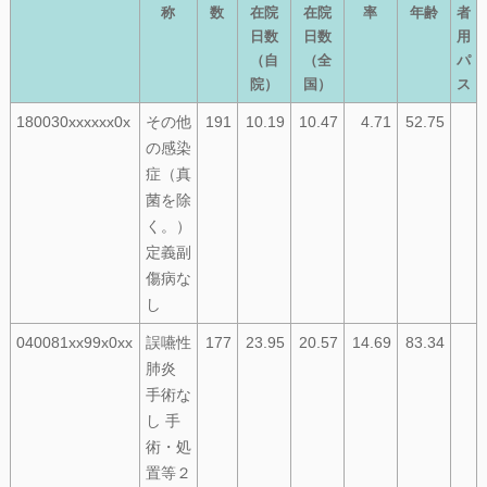
称
数
在院
在院
率
年齢
者
日数
日数
用
（自
（全
パ
院）
国）
ス
180030xxxxxx0x
その他
191
10.19
10.47
4.71
52.75
の感染
症（真
菌を除
く。）
定義副
傷病な
し
040081xx99x0xx
誤嚥性
177
23.95
20.57
14.69
83.34
肺炎
手術な
し 手
術・処
置等２