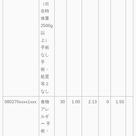
（出
生時
体重
2500g
以
上）
手術
なし
手
術・
処置
等２
なし
080270xxxx1xxx
食物
30
1.00
2.13
0
1.50
アレ
ルギ
ー 手
術・