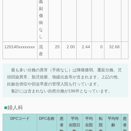
義
副
傷
病
な
し
120140xxxxxxxx
流
25
2.00
2.44
0
32.68
産
最も多い分娩の異常（手術なし）は陣痛微弱、遷延分娩、児
頭回旋異常、胎児徐脈、弛緩出血等が含まれます。上記の他、
妊娠合併症や切迫早産の管理入院も行っています。
集計には含まれない自然分娩が196件となっています。
婦人科
DPCコード
DPC名称
患
平均
平均
転
平均年
患
者
在院日
在院
院
齢
者