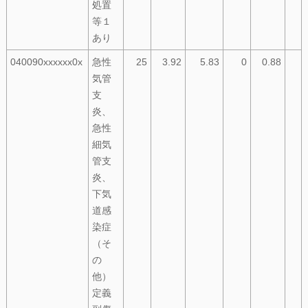
処置
等１
あり
040090xxxxxx0x
急性
25
3.92
5.83
0
0.88
気管
支
炎、
急性
細気
管支
炎、
下気
道感
染症
（そ
の
他）
定義