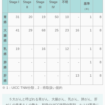
Stage I
Stage
Stage
Stage
不明
基準
II
III
IV
（※）
31
20
19
50
10
-
1
8
胃
癌
41
29
68
25
23
16
1
8
大
腸
癌
19
-
16
-
12
-
1
8
乳
癌
-
-
-
-
-
-
1
8
肺
癌
-
-
-
-
-
13
1
8
肝
癌
※ 1：UICC TNM分類，2：癌取扱い規約
５大がんと呼ばれる胃がん、大腸がん、乳がん、肺がん、肝
がんの患者さんの数を、初発のUICC病期分類別、および再発に