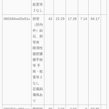
処置等
２なし
060340xx03x01x
胆管
42
22.29
17.28
7.14
84.17
（肝内
外）結
石、胆
管炎
限局性
腹腔膿
瘍手術
等 手
術・処
置等２
なし
定義副
傷病あ
り