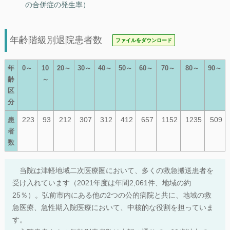
の合併症の発生率）
年齢階級別退院患者数
ファイルをダウンロード
年
0～
10
20～
30～
40～
50～
60～
70～
80～
90～
齢
～
区
分
223
93
212
307
312
412
657
1152
1235
509
患
者
数
当院は津軽地域二次医療圏において、多くの救急搬送患者を
受け入れています（2021年度は年間2,061件、地域の約
25％）。弘前市内にある他の2つの公的病院と共に、地域の救
急医療、急性期入院医療において、中核的な役割を担っていま
す。