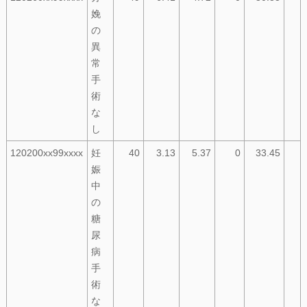
娩
の
異
常
手
術
な
し
120200xx99xxxx
妊
40
3.13
5.37
0
33.45
娠
中
の
糖
尿
病
手
術
な