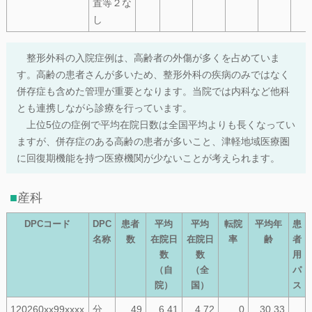
置等２な
し
整形外科の入院症例は、高齢者の外傷が多くを占めていま
す。高齢の患者さんが多いため、整形外科の疾病のみではなく
併存症も含めた管理が重要となります。当院では内科など他科
とも連携しながら診療を行っています。
上位5位の症例で平均在院日数は全国平均よりも長くなってい
ますが、併存症のある高齢の患者が多いこと、津軽地域医療圏
に回復期機能を持つ医療機関が少ないことが考えられます。
産科
DPCコード
DPC
患者
平均
平均
転院
平均年
患
名称
数
在院日
在院日
率
齢
者
数
数
用
（自
（全
パ
院）
国）
ス
120260xx99xxxx
分
49
6.41
4.72
0
30.33