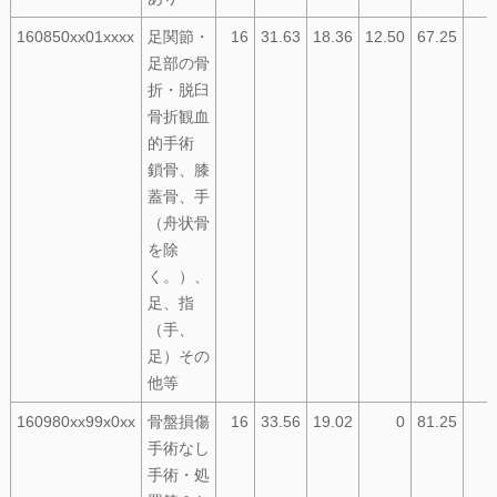
160850xx01xxxx
足関節・
16
31.63
18.36
12.50
67.25
足部の骨
折・脱臼
骨折観血
的手術
鎖骨、膝
蓋骨、手
（舟状骨
を除
く。）、
足、指
（手、
足）その
他等
160980xx99x0xx
骨盤損傷
16
33.56
19.02
0
81.25
手術なし
手術・処