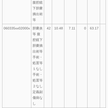
腹腔鏡
下胆嚢
摘出術
等
060335xx02000x
胆嚢炎
42
10.48
7.11
0
63.17
等 腹
腔鏡下
胆嚢摘
出術等
手術・
処置等
１なし
手術・
処置等
２なし
定義副
傷病な
し