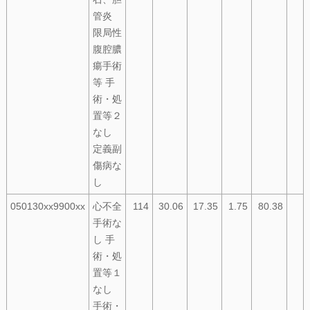
管炎
限局性
腹腔膿
瘍手術
等 手
術・処
置等２
なし
定義副
傷病な
し
050130xx9900xx
心不全
114
30.06
17.35
1.75
80.38
手術な
し 手
術・処
置等１
なし
手術・