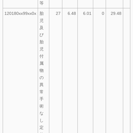
等
120180xx99xx0x
胎
27
6.48
6.01
0
29.48
児
及
び
胎
児
付
属
物
の
異
常
手
術
な
し
定