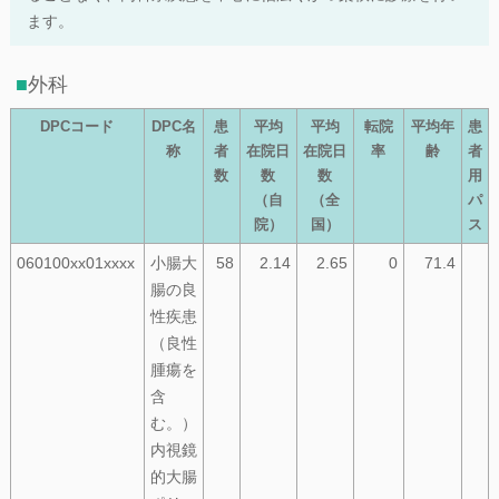
ます。
外科
DPCコード
DPC名
患
平均
平均
転院
平均年
患
称
者
在院日
在院日
率
齢
者
数
数
数
用
（自
（全
パ
院）
国）
ス
060100xx01xxxx
小腸大
58
2.14
2.65
0
71.4
腸の良
性疾患
（良性
腫瘍を
含
む。）
内視鏡
的大腸