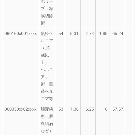
ポリー
プ・粘
膜切除
術
060160x001xxxx
鼠径ヘ
54
5.31
4.74
1.85
65.24
ルニア
（15
歳以
上）
ヘルニ
ア手
術 鼠
径ヘル
ニア等
060330xx02xxxx
胆嚢疾
53
7.38
6.25
0
57.57
患（胆
嚢結石
など）